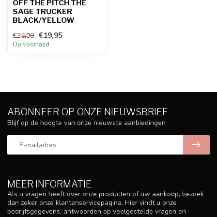
OFF THE PITCH THE
SAGE TRUCKER
BLACK/YELLOW
€19,95
€35,00
Op voorraad
ABONNEER OP ONZE NIEUWSBRIEF
Blijf op de hoogte van onze nieuwste aanbiedingen
MEER INFORMATIE
Als u vragen heeft over onze producten of uw aankoop, bezoek
dan zeker onze klantenservicepagina. Hier vindt u onze
bedrijfsgegevens, antwoorden op veelgestelde vragen en