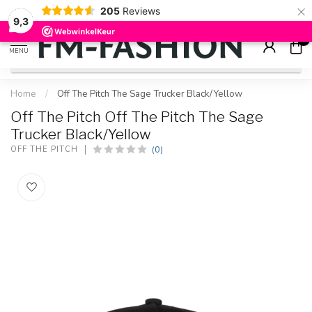
×
205
Reviews
Check onze
sale artikelen
voor flinke kortingen
9.2
9,3
0
MENU
Home
/
Off The Pitch The Sage Trucker Black/Yellow
Off The Pitch Off The Pitch The Sage
Trucker Black/Yellow
(0)
OFF THE PITCH