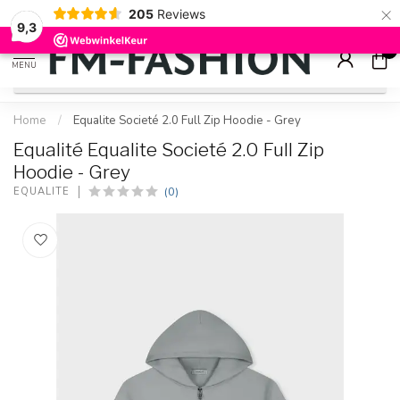
×
205
Reviews
Check onze
sale artikelen
voor flinke kortingen
9.2
9,3
0
MENU
Home
/
Equalite Societé 2.0 Full Zip Hoodie - Grey
Equalité Equalite Societé 2.0 Full Zip
Hoodie - Grey
(0)
EQUALITÉ