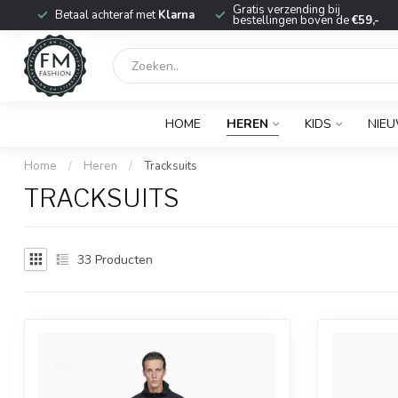
r
Gratis verzending bij
Betaal achteraf met
Klarna
bestellingen boven de
€59,-
HOME
HEREN
KIDS
NIE
Home
/
Heren
/
Tracksuits
TRACKSUITS
33
Producten