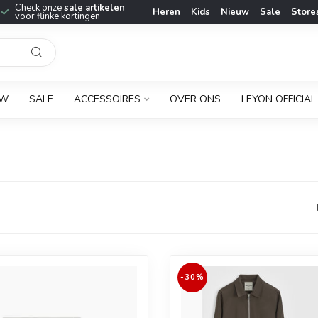
Check onze
sale artikelen
Heren
Kids
Nieuw
Sale
Store
voor flinke kortingen
UW
SALE
ACCESSOIRES
OVER ONS
LEYON OFFICIAL
-30%