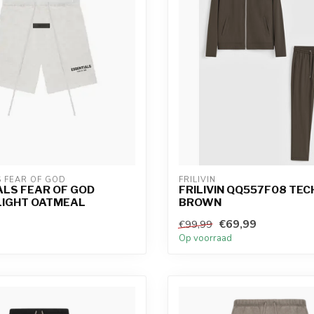
S FEAR OF GOD
FRILIVIN
ALS FEAR OF GOD
FRILIVIN QQ557F08 TECH
 LIGHT OATMEAL
BROWN
€69,99
€99,99
d
Op voorraad