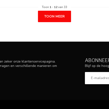
Toon
1
-
12
van 33
TOON MEER
ABONNEER
an zeker onze klantenservicepagina.
Blijf op de ho
 vragen en verschillende manieren om