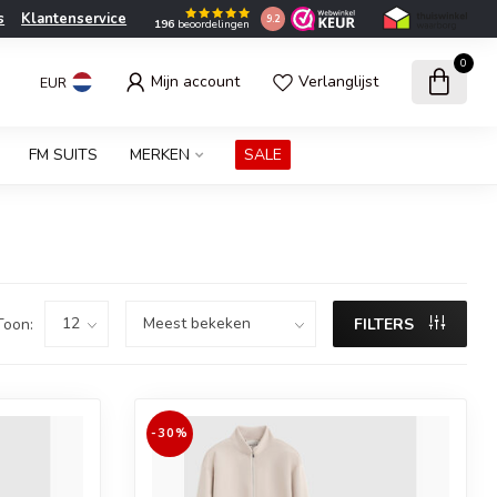
s
Klantenservice
9.2
196
beoordelingen
0
Mijn account
Verlanglijst
EUR
FM SUITS
MERKEN
SALE
Toon:
FILTERS
-30%