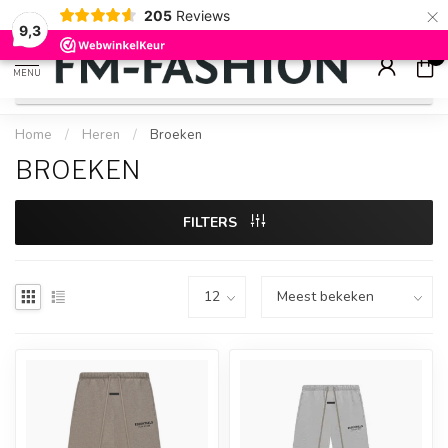
×
205
Reviews
Check onze
sale artikelen
voor flinke kortingen
9.2
9,3
0
MENU
Home
/
Heren
/
Broeken
BROEKEN
FILTERS