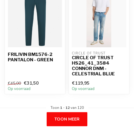
CIRCLE OF TRUST
FRILIVIN BM1576-2
CIRCLE OF TRUST
PANTALON - GREEN
HS26_41_3584
CONNOR DNM -
CELESTRIAL BLUE
€31,50
€119,95
€45,00
Op voorraad
Op voorraad
Toon
1
-
12
van 120
TOON MEER