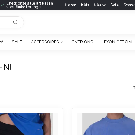
Check onze
sale artikelen
Heren
Kids
Nieuw
Sale
Store
voor flinke kortingen
UW
SALE
ACCESSOIRES
OVER ONS
LEYON OFFICIAL
EN!