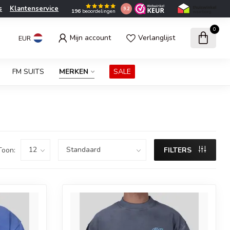
s
Klantenservice
9.2
196
beoordelingen
0
Mijn account
Verlanglijst
EUR
FM SUITS
MERKEN
SALE
Toon:
FILTERS