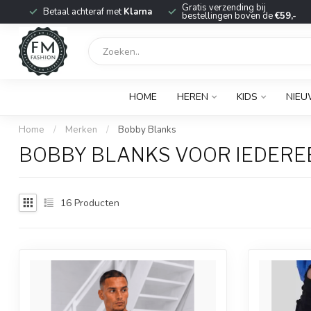
r
Gratis verzending bij
Betaal achteraf met
Klarna
bestellingen boven de
€59,-
HOME
HEREN
KIDS
NIE
Home
/
Merken
/
Bobby Blanks
BOBBY BLANKS VOOR IEDERE
16
Producten