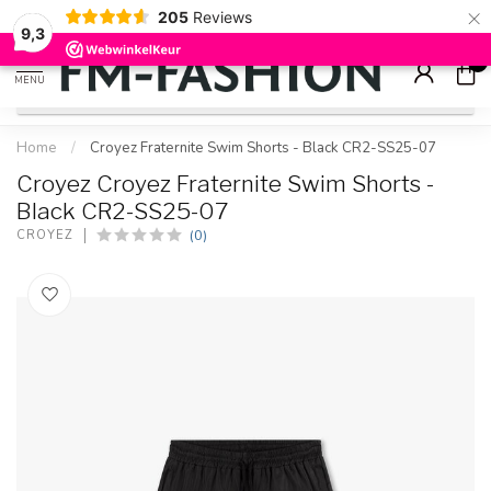
×
205
Reviews
Check onze
sale artikelen
voor flinke kortingen
9.2
9,3
0
MENU
Home
/
Croyez Fraternite Swim Shorts - Black CR2-SS25-07
Croyez Croyez Fraternite Swim Shorts -
Black CR2-SS25-07
(0)
CROYEZ