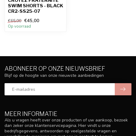
CROYEZ FRATERNITE
SWIM SHORTS - BLACK
CR2-SS25-07
€45,00
€65,00
Op voorraad
ABONNEER OP ONZE NIEUWSBRIEF
Blijf op de hoogte van onze nieuwste aanbiedingen
MEER INFORMATIE
Als u vragen heeft over onze producten of uw aankoop, bezoek
dan zeker onze klantenservicepagina. Hier vindt u onze
bedrijfsgegevens, antwoorden op veelgestelde vragen en