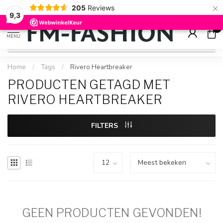
×
205
Reviews
Check onze
sale artikelen
voor flinke kortingen
9.2
9,3
0
MENU
Home
/
Tags
/
Rivero Heartbreaker
PRODUCTEN GETAGD MET
RIVERO HEARTBREAKER
FILTERS
GEEN PRODUCTEN GEVONDEN!