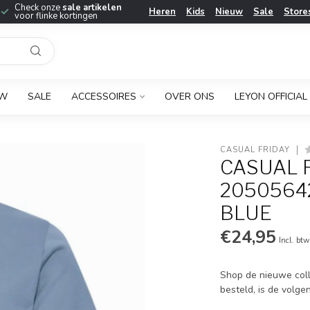
Check onze
sale artikelen
Heren
Kids
Nieuw
Sale
Store
voor flinke kortingen
UW
SALE
ACCESSOIRES
OVER ONS
LEYON OFFICIAL
CASUAL FRIDAY
CASUAL 
20505642
BLUE
€24,95
Incl. btw
Shop de nieuwe coll
besteld, is de volge