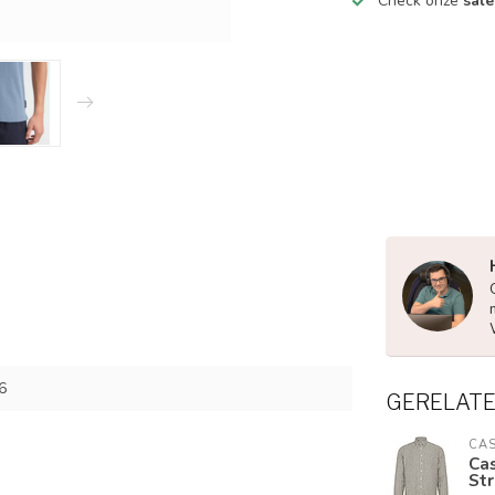
Check onze
sale
6
GERELAT
CAS
Cas
St