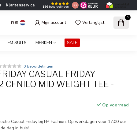
s
Klantenservice
9.2
196
beoordelingen
0
Mijn account
Verlanglijst
EUR
FM SUITS
MERKEN
SALE
0 beoordelingen
FRIDAY CASUAL FRIDAY
 CFNILO MID WEIGHT TEE -
Op voorraad
ectie Casual Friday bij FM Fashion. Op werkdagen voor 17:00 uur
nde dag in huis!