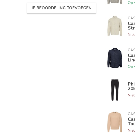
Op 
JE BEOORDELING TOEVOEGEN
CAS
Cas
Str
Nie
CAS
Cas
Lin
Op 
Phi
20
Nie
CAS
Cas
Ta
Nie