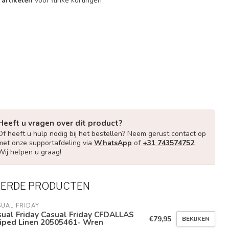
 artikelen
voor flinke kortingen
Heeft u vragen over dit product?
Of heeft u hulp nodig bij het bestellen? Neem gerust contact op
met onze supportafdeling via
WhatsApp
of
+31 743574752
.
Wij helpen u graag!
EERDE PRODUCTEN
UAL FRIDAY
ual Friday Casual Friday CFDALLAS
€79,95
BEKIJKEN
riped Linen 20505461- Wren