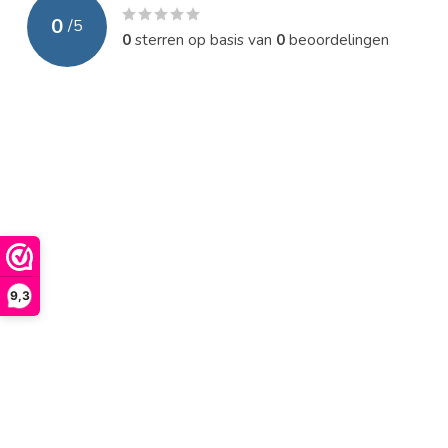
0
/
5
0
sterren op basis van
0
beoordelingen
9,3