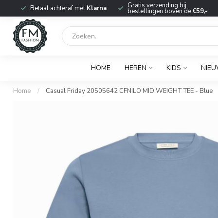
r
Gratis verzending bij
Betaal achteraf met
Klarna
bestellingen boven de
€59,-
HOME
HEREN
KIDS
NIE
Home
/
Casual Friday 20505642 CFNILO MID WEIGHT TEE - Blue