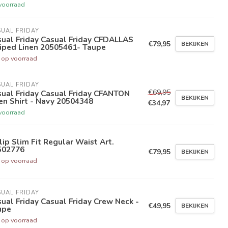
voorraad
UAL FRIDAY
ual Friday Casual Friday CFDALLAS
€79,95
BEKIJKEN
iped Linen 20505461- Taupe
t op voorraad
UAL FRIDAY
€69,95
ual Friday Casual Friday CFANTON
BEKIJKEN
en Shirt - Navy 20504348
€34,97
voorraad
lip Slim Fit Regular Waist Art.
502776
€79,95
BEKIJKEN
t op voorraad
UAL FRIDAY
ual Friday Casual Friday Crew Neck -
€49,95
BEKIJKEN
upe
t op voorraad