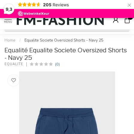
×
205
Reviews
Check onze
sale artikelen
voor flinke kortingen
9.2
9,3
0
MENU
Home
/
Equalite Societe Oversized Shorts - Navy 25
Equalité Equalite Societe Oversized Shorts
- Navy 25
(0)
EQUALITÉ