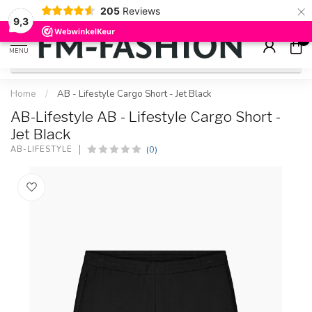
×
205
Reviews
Check onze
sale artikelen
voor flinke kortingen
9.2
9,3
0
MENU
Home
/
AB - Lifestyle Cargo Short - Jet Black
AB-Lifestyle AB - Lifestyle Cargo Short -
Jet Black
(0)
AB-LIFESTYLE