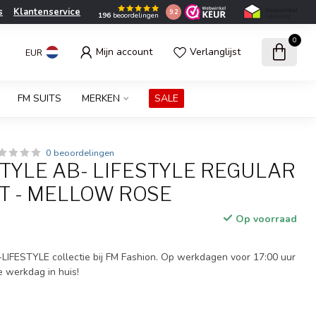
s
Klantenservice
9.2
196
beoordelingen
0
Mijn account
Verlanglijst
EUR
FM SUITS
MERKEN
SALE
0 beoordelingen
TYLE AB- LIFESTYLE REGULAR
RT - MELLOW ROSE
Op voorraad
IFESTYLE collectie bij FM Fashion. Op werkdagen voor 17:00 uur
e werkdag in huis!