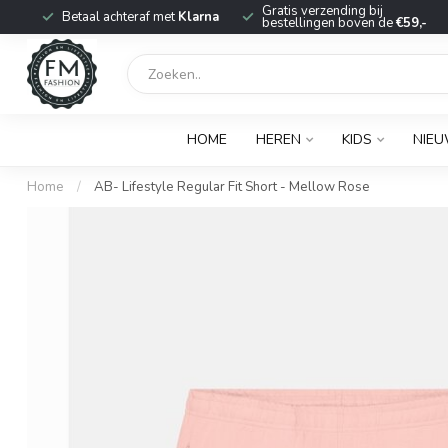
r
Gratis verzending bij
Betaal achteraf met
Klarna
bestellingen boven de
€59,-
HOME
HEREN
KIDS
NIE
Home
/
AB- Lifestyle Regular Fit Short - Mellow Rose