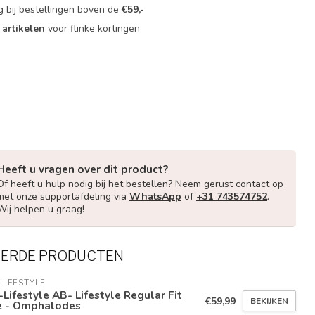
g bij bestellingen boven de
€59,-
 artikelen
voor flinke kortingen
Heeft u vragen over dit product?
Of heeft u hulp nodig bij het bestellen? Neem gerust contact op
met onze supportafdeling via
WhatsApp
of
+31 743574752
.
Wij helpen u graag!
EERDE PRODUCTEN
LIFESTYLE
Lifestyle AB- Lifestyle Regular Fit
€59,99
BEKIJKEN
e - Omphalodes