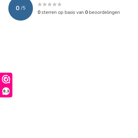
0
/
5
0
sterren op basis van
0
beoordelingen
9,3