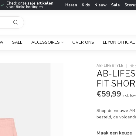
Check onze
sale artikelen
Heren
Kids
Nieuw
Sale
Store
voor flinke kortingen
UW
SALE
ACCESSOIRES
OVER ONS
LEYON OFFICIAL
AB-LIFESTYLE
AB-LIFES
FIT SHO
€59,99
Incl. btw
Shop de nieuwe AB-L
besteld, de volgend
Maak een keuze