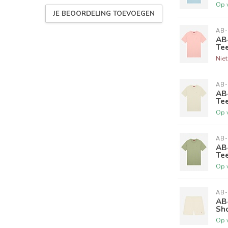
Op 
JE BEOORDELING TOEVOEGEN
AB-
AB-
Te
Nie
AB-
AB-
Te
Op 
AB-
AB-
Tee
Op 
AB-
AB-
Sh
Op 