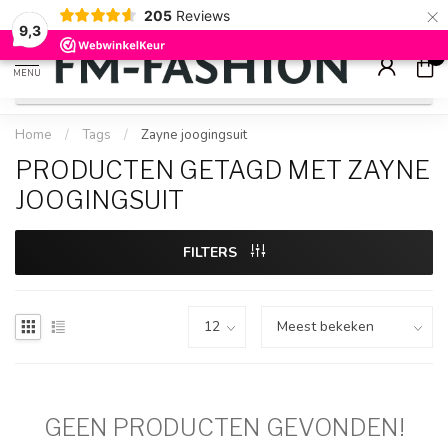
×
205
Reviews
Check onze
sale artikelen
voor flinke kortingen
9.2
9,3
0
MENU
Home
/
Tags
/
Zayne joogingsuit
PRODUCTEN GETAGD MET ZAYNE
JOOGINGSUIT
FILTERS
GEEN PRODUCTEN GEVONDEN!