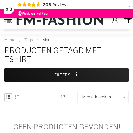
×
205
Reviews
Check onze
sale artikelen
voor flinke kortingen
9.2
9,3
0
MENU
Home
/
Tags
/
tshirt
PRODUCTEN GETAGD MET
TSHIRT
FILTERS
GEEN PRODUCTEN GEVONDEN!