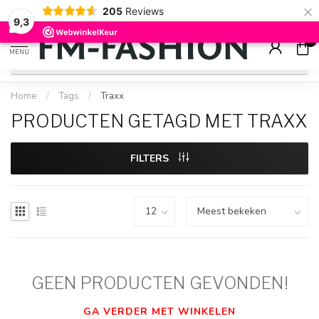
×
205
Reviews
Check onze
sale artikelen
voor flinke kortingen
9.2
9,3
0
MENU
Home
/
Tags
/
Traxx
PRODUCTEN GETAGD MET TRAXX
FILTERS
GEEN PRODUCTEN GEVONDEN!
GA VERDER MET WINKELEN