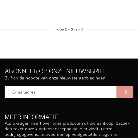
Toon
1
-
0
van 0
ABONNEER OP ONZE NIEUWSBRIEF
Blijf op de hoogte van onze nieuwste aanbiedingen
MEER INFORMATIE
Als u vragen heeft over onze producten of uw aankoop, bezoek
dan zeker onze klantenservicepagina. Hier vindt u onze
bedrijfsgegevens, antwoorden op veelgestelde vragen en