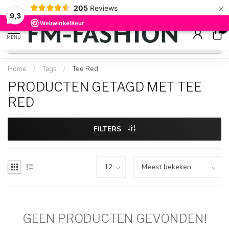
×
205
Reviews
Check onze
sale artikelen
voor flinke kortingen
9.2
9,3
0
MENU
Home
/
Tags
/
Tee Red
PRODUCTEN GETAGD MET TEE
RED
FILTERS
GEEN PRODUCTEN GEVONDEN!