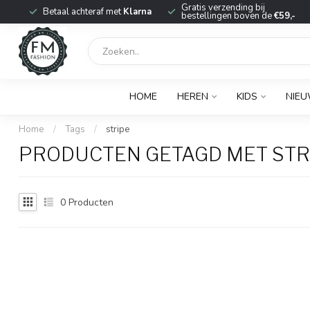
r
Gratis verzending bij
Betaal achteraf met
Klarna
bestellingen boven de
€59,-
HOME
HEREN
KIDS
NIE
Home
/
Tags
/
stripe
PRODUCTEN GETAGD MET STR
0
Producten