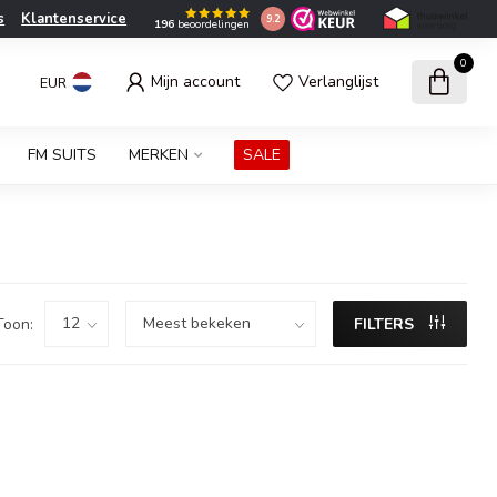
s
Klantenservice
9.2
196
beoordelingen
0
Mijn account
Verlanglijst
EUR
FM SUITS
MERKEN
SALE
Toon:
FILTERS