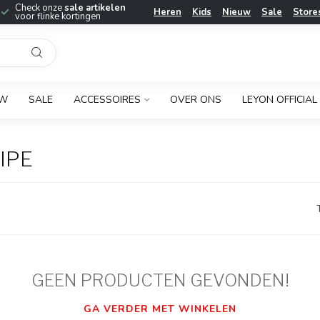
Check onze
sale artikelen
Heren
Kids
Nieuw
Sale
Store
voor flinke kortingen
UW
SALE
ACCESSOIRES
OVER ONS
LEYON OFFICIAL
IPE
GEEN PRODUCTEN GEVONDEN!
GA VERDER MET WINKELEN