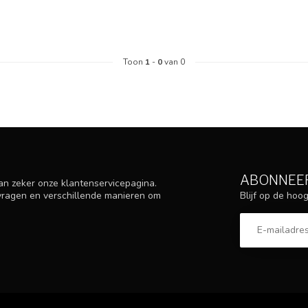
Toon
1
-
0
van 0
ABONNEER
an zeker onze klantenservicepagina.
Blijf op de ho
 vragen en verschillende manieren om