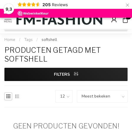
×
205
Reviews
Check onze
sale artikelen
voor flinke kortingen
9.2
9,3
0
MENU
Home
/
Tags
/
softshell
PRODUCTEN GETAGD MET
SOFTSHELL
FILTERS
GEEN PRODUCTEN GEVONDEN!