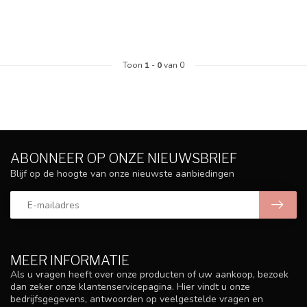
Toon
1
-
0
van 0
ABONNEER OP ONZE NIEUWSBRIEF
Blijf op de hoogte van onze nieuwste aanbiedingen
MEER INFORMATIE
Als u vragen heeft over onze producten of uw aankoop, bezoek
dan zeker onze klantenservicepagina. Hier vindt u onze
bedrijfsgegevens, antwoorden op veelgestelde vragen en