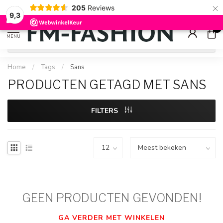
×
205
Reviews
Check onze
sale artikelen
voor flinke kortingen
9.2
9,3
0
MENU
Home
/
Tags
/
Sans
PRODUCTEN GETAGD MET SANS
FILTERS
GEEN PRODUCTEN GEVONDEN!
GA VERDER MET WINKELEN