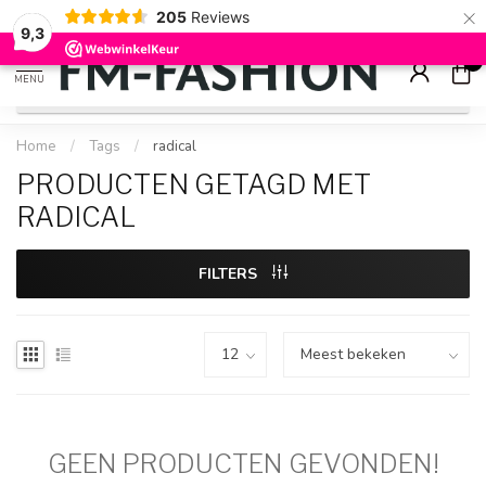
×
205
Reviews
Check onze
sale artikelen
voor flinke kortingen
9.2
9,3
0
MENU
Home
/
Tags
/
radical
PRODUCTEN GETAGD MET
RADICAL
FILTERS
GEEN PRODUCTEN GEVONDEN!