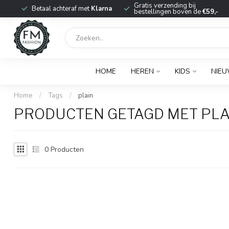
r
Gratis verzending bij
Betaal achteraf met
Klarna
bestellingen boven de
€59,-
HOME
HEREN
KIDS
NIE
Home
/
Tags
/
plain
PRODUCTEN GETAGD MET PLA
0
Producten