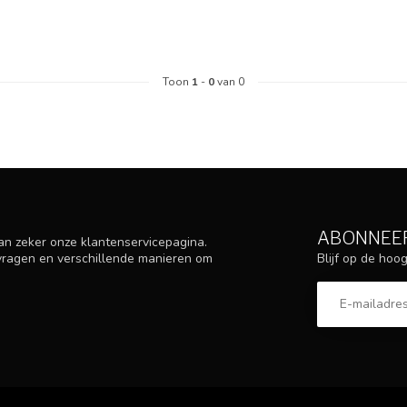
Toon
1
-
0
van 0
ABONNEER
an zeker onze klantenservicepagina.
Blijf op de ho
 vragen en verschillende manieren om