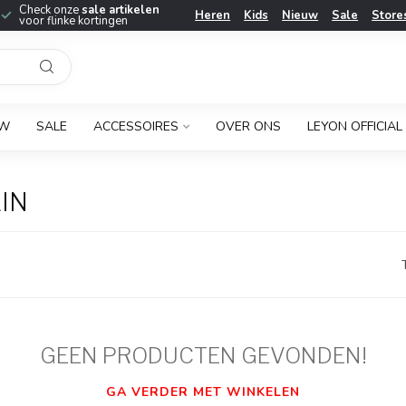
Check onze
sale artikelen
Heren
Kids
Nieuw
Sale
Store
voor flinke kortingen
UW
SALE
ACCESSOIRES
OVER ONS
LEYON OFFICIAL
IN
GEEN PRODUCTEN GEVONDEN!
GA VERDER MET WINKELEN