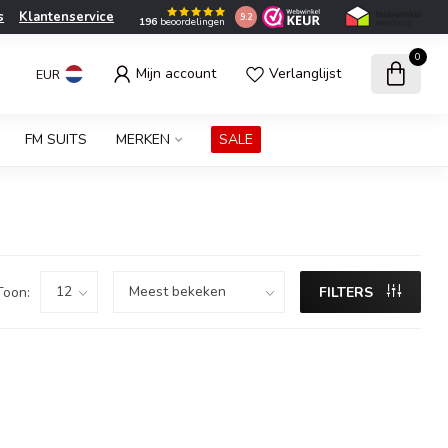
s
Klantenservice
9.2
196
beoordelingen
0
Mijn account
Verlanglijst
EUR
FM SUITS
MERKEN
SALE
Toon:
FILTERS