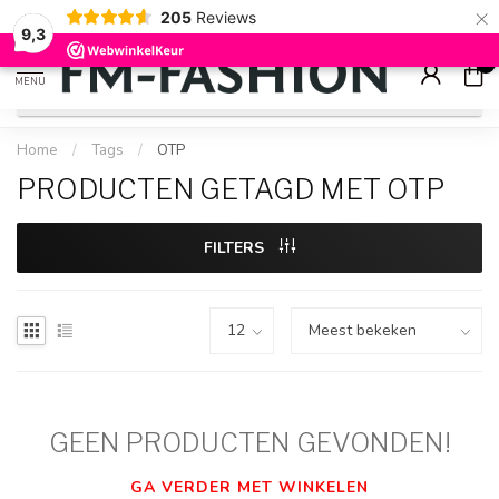
×
205
Reviews
Check onze
sale artikelen
voor flinke kortingen
9.2
9,3
0
MENU
Home
/
Tags
/
OTP
PRODUCTEN GETAGD MET OTP
FILTERS
GEEN PRODUCTEN GEVONDEN!
GA VERDER MET WINKELEN