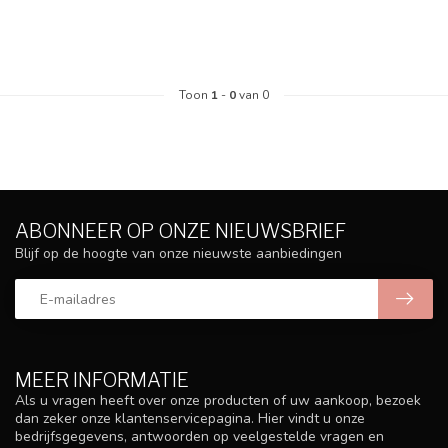
Toon
1
-
0
van 0
ABONNEER OP ONZE NIEUWSBRIEF
Blijf op de hoogte van onze nieuwste aanbiedingen
MEER INFORMATIE
Als u vragen heeft over onze producten of uw aankoop, bezoek
dan zeker onze klantenservicepagina. Hier vindt u onze
bedrijfsgegevens, antwoorden op veelgestelde vragen en