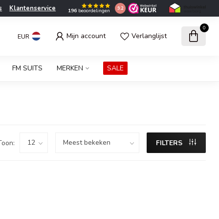
s
Klantenservice
9.2
196
beoordelingen
0
Mijn account
Verlanglijst
EUR
FM SUITS
MERKEN
SALE
Toon:
FILTERS