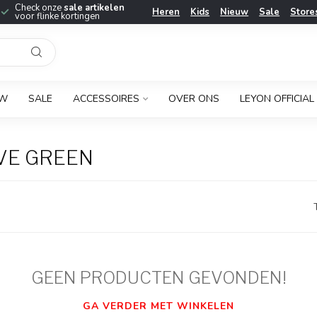
Check onze
sale artikelen
Heren
Kids
Nieuw
Sale
Store
voor flinke kortingen
UW
SALE
ACCESSOIRES
OVER ONS
LEYON OFFICIAL
VE GREEN
GEEN PRODUCTEN GEVONDEN!
GA VERDER MET WINKELEN