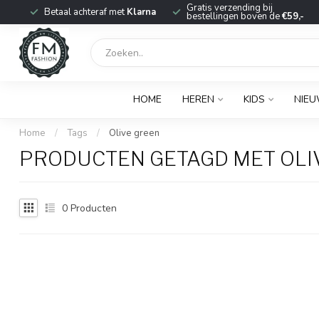
r
Gratis verzending bij
Betaal achteraf met
Klarna
bestellingen boven de
€59,-
HOME
HEREN
KIDS
NIE
Home
/
Tags
/
Olive green
PRODUCTEN GETAGD MET OLI
0
Producten