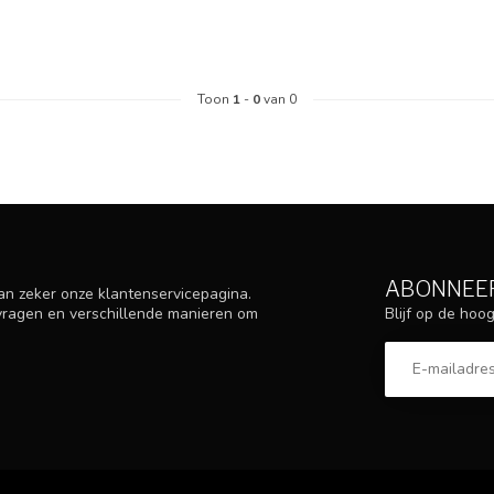
Toon
1
-
0
van 0
ABONNEER
an zeker onze klantenservicepagina.
Blijf op de ho
 vragen en verschillende manieren om