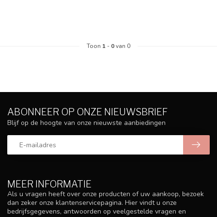
Toon
1
-
0
van 0
ABONNEER OP ONZE NIEUWSBRIEF
Blijf op de hoogte van onze nieuwste aanbiedingen
MEER INFORMATIE
Als u vragen heeft over onze producten of uw aankoop, bezoek
dan zeker onze klantenservicepagina. Hier vindt u onze
bedrijfsgegevens, antwoorden op veelgestelde vragen en