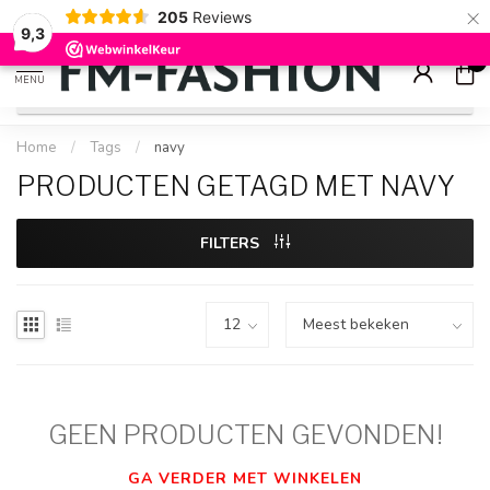
×
205
Reviews
Betaal achteraf met
Klarna
Gratis verz
9.2
9,3
0
MENU
Home
/
Tags
/
navy
PRODUCTEN GETAGD MET NAVY
FILTERS
GEEN PRODUCTEN GEVONDEN!
GA VERDER MET WINKELEN