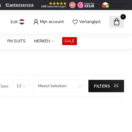
s
Klantenservice
9.2
196
beoordelingen
0
Mijn account
Verlanglijst
EUR
FM SUITS
MERKEN
SALE
Toon:
FILTERS