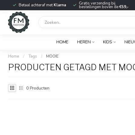
r
Gratis verzending bij
Betaal achteraf met
Klarna
bestellingen boven de
€59,-
HOME
HEREN
KIDS
NIE
Home
/
Tags
/
MOOIE
PRODUCTEN GETAGD MET MO
0
Producten