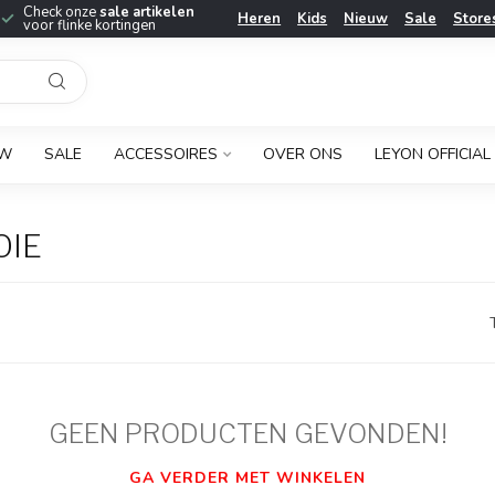
Check onze
sale artikelen
Heren
Kids
Nieuw
Sale
Store
voor flinke kortingen
UW
SALE
ACCESSOIRES
OVER ONS
LEYON OFFICIAL
OIE
GEEN PRODUCTEN GEVONDEN!
GA VERDER MET WINKELEN