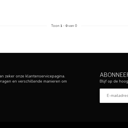
Toon
1
-
0
van 0
ABONNEER
an zeker onze klantenservicepagina.
Blijf op de ho
 vragen en verschillende manieren om