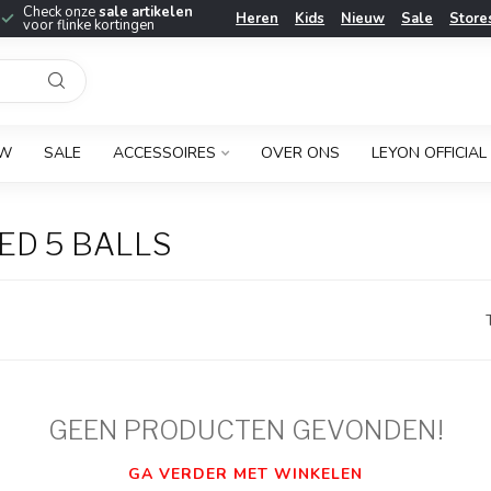
Check onze
sale artikelen
Heren
Kids
Nieuw
Sale
Store
voor flinke kortingen
UW
SALE
ACCESSOIRES
OVER ONS
LEYON OFFICIAL
ED 5 BALLS
GEEN PRODUCTEN GEVONDEN!
GA VERDER MET WINKELEN