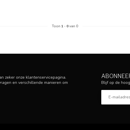
Toon
1
-
0
van 0
ABONNEER
an zeker onze klantenservicepagina.
Blijf op de ho
 vragen en verschillende manieren om