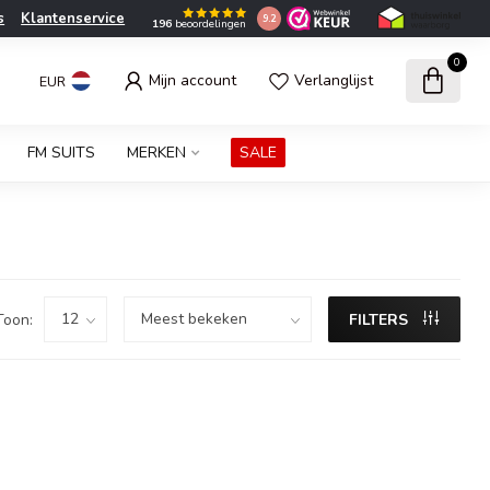
s
Klantenservice
9.2
196
beoordelingen
0
Mijn account
Verlanglijst
EUR
FM SUITS
MERKEN
SALE
Toon:
FILTERS