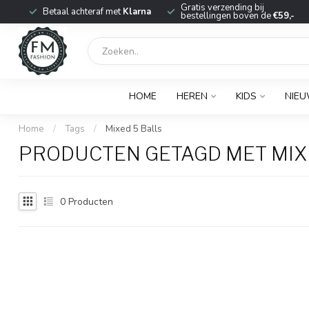
r
Gratis verzending bij
Betaal achteraf met
Klarna
bestellingen boven de
€59,-
HOME
HEREN
KIDS
NIE
Home
/
Tags
/
Mixed 5 Balls
PRODUCTEN GETAGD MET MIX
0
Producten