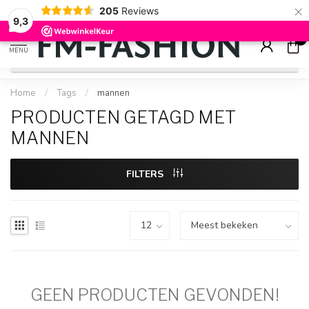
×
205
Reviews
Check onze
sale artikelen
voor flinke kortingen
9.2
9,3
0
MENU
Home
/
Tags
/
mannen
PRODUCTEN GETAGD MET
MANNEN
FILTERS
GEEN PRODUCTEN GEVONDEN!