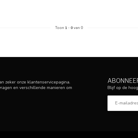
Toon
1
-
0
van 0
ABONNEER
an zeker onze klantenservicepagina.
Blijf op de ho
 vragen en verschillende manieren om