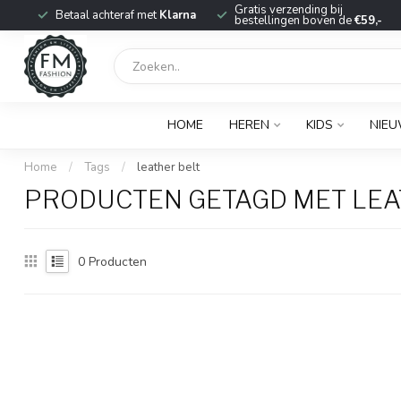
r
Gratis verzending bij
Betaal achteraf met
Klarna
bestellingen boven de
€59,-
HOME
HEREN
KIDS
NIE
Home
/
Tags
/
leather belt
PRODUCTEN GETAGD MET LEA
0
Producten