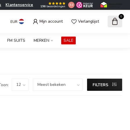
s
Klantenservice
9.2
196
beoordelingen
0
Mijn account
Verlanglijst
EUR
FM SUITS
MERKEN
SALE
Toon:
FILTERS