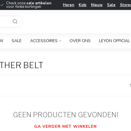
Check onze
sale artikelen
Heren
Kids
Nieuw
Sale
Store
voor flinke kortingen
UW
SALE
ACCESSOIRES
OVER ONS
LEYON OFFICIAL
THER BELT
GEEN PRODUCTEN GEVONDEN!
GA VERDER MET WINKELEN