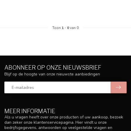
Toon
1
-
0
van 0
ABONNEER OP ONZE NIEUWSBRIEF
Blijf op de hoogte van onze nieuwste aanbiedingen
MEER INFORMATIE
Als u vragen heeft over onze producten of uw aankoop, bezoek
dan zeker onze klantenservicepagina. Hier vindt u onze
bedrijfsgegevens, antwoorden op veelgestelde vragen en