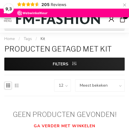
×
205
Reviews
Check onze
sale artikelen
voor flinke kortingen
9.2
9,3
0
MENU
Home
/
Tags
/
Kit
PRODUCTEN GETAGD MET KIT
FILTERS
GEEN PRODUCTEN GEVONDEN!
GA VERDER MET WINKELEN