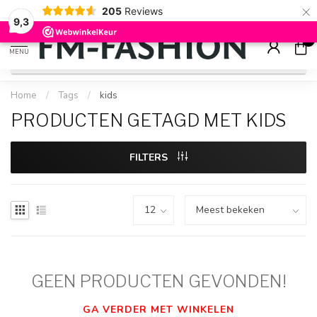
×
205
Reviews
Check onze
sale artikelen
voor flinke kortingen
9.2
9,3
0
MENU
Home
/
Tags
/
kids
PRODUCTEN GETAGD MET KIDS
FILTERS
GEEN PRODUCTEN GEVONDEN!
GA VERDER MET WINKELEN