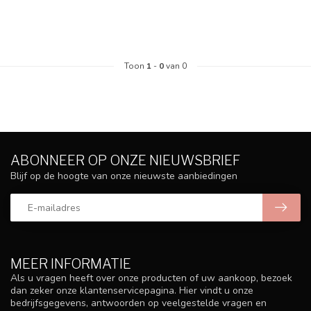
Toon
1
-
0
van 0
ABONNEER OP ONZE NIEUWSBRIEF
Blijf op de hoogte van onze nieuwste aanbiedingen
MEER INFORMATIE
Als u vragen heeft over onze producten of uw aankoop, bezoek
dan zeker onze klantenservicepagina. Hier vindt u onze
bedrijfsgegevens, antwoorden op veelgestelde vragen en