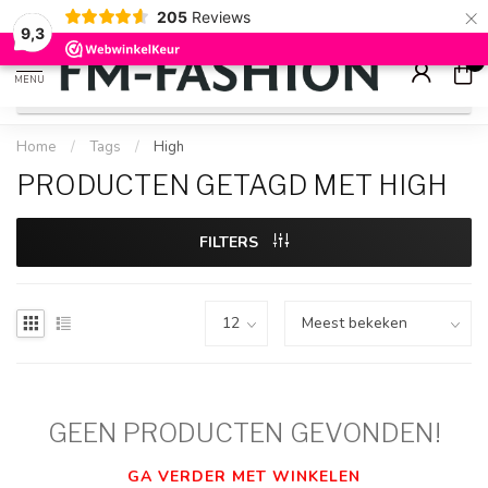
×
205
Reviews
Check onze
sale artikelen
voor flinke kortingen
9.2
9,3
0
MENU
Home
/
Tags
/
High
PRODUCTEN GETAGD MET HIGH
FILTERS
GEEN PRODUCTEN GEVONDEN!
GA VERDER MET WINKELEN