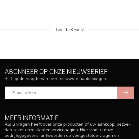
Toon
1
-
0
van 0
ABONNEER OP ONZE NIEUWSBRIEF
Blijf op de hoogte van onze nieuwste aanbiedingen
MEER INFORMATIE
Als u vragen heeft over onze producten of uw aankoop, bezoek
dan zeker onze klantenservicepagina. Hier vindt u onze
bedrijfsgegevens, antwoorden op veelgestelde vragen en