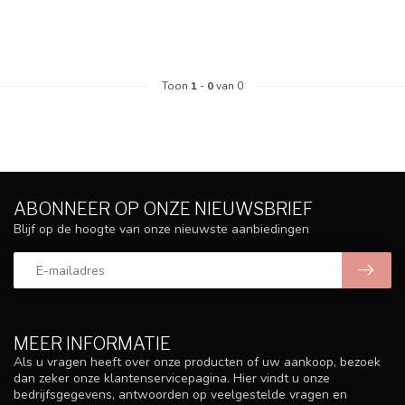
Toon
1
-
0
van 0
ABONNEER OP ONZE NIEUWSBRIEF
Blijf op de hoogte van onze nieuwste aanbiedingen
MEER INFORMATIE
Als u vragen heeft over onze producten of uw aankoop, bezoek
dan zeker onze klantenservicepagina. Hier vindt u onze
bedrijfsgegevens, antwoorden op veelgestelde vragen en