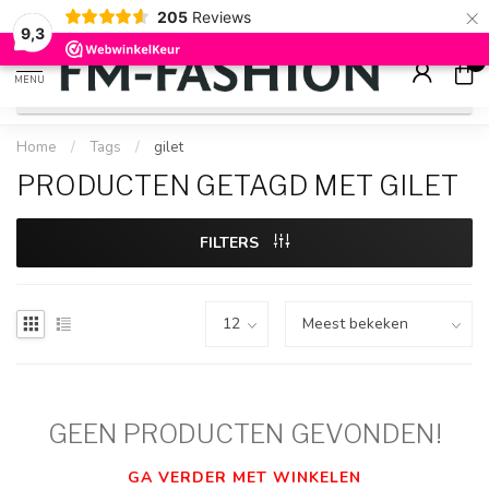
×
205
Reviews
Check onze
sale artikelen
voor flinke kortingen
9.2
9,3
0
MENU
Home
/
Tags
/
gilet
PRODUCTEN GETAGD MET GILET
FILTERS
GEEN PRODUCTEN GEVONDEN!
GA VERDER MET WINKELEN