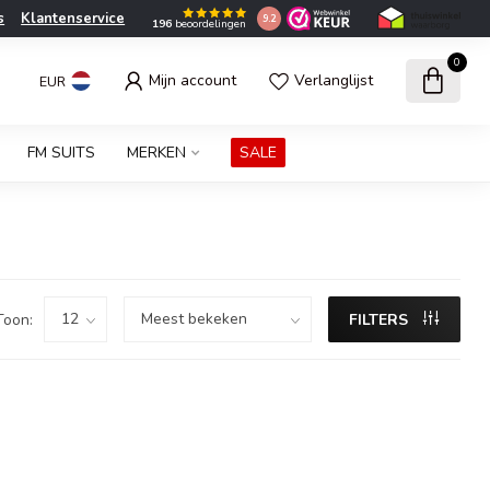
s
Klantenservice
9.2
196
beoordelingen
0
Mijn account
Verlanglijst
EUR
FM SUITS
MERKEN
SALE
Toon:
FILTERS