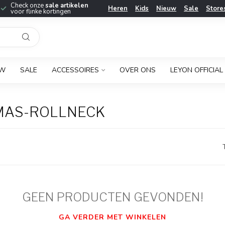
Check onze
sale artikelen
Heren
Kids
Nieuw
Sale
Store
voor flinke kortingen
UW
SALE
ACCESSOIRES
OVER ONS
LEYON OFFICIAL
MAS-ROLLNECK
GEEN PRODUCTEN GEVONDEN!
GA VERDER MET WINKELEN