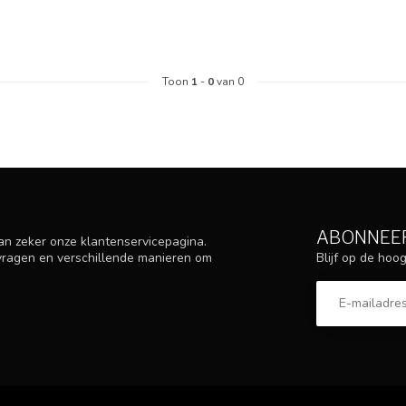
Toon
1
-
0
van 0
ABONNEER
an zeker onze klantenservicepagina.
Blijf op de ho
 vragen en verschillende manieren om