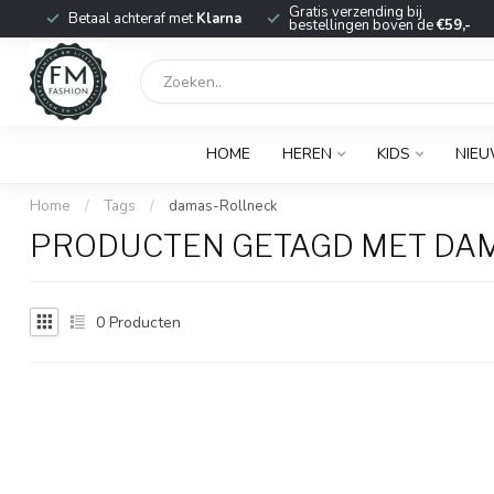
r
Gratis verzending bij
Betaal achteraf met
Klarna
bestellingen boven de
€59,-
HOME
HEREN
KIDS
NIE
Home
/
Tags
/
damas-Rollneck
PRODUCTEN GETAGD MET DA
0
Producten