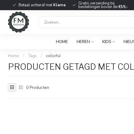
r
Gratis verzending bij
Betaal achteraf met
Klarna
bestellingen boven de
€59,-
HOME
HEREN
KIDS
NIE
Home
/
Tags
/
collorful
PRODUCTEN GETAGD MET CO
0
Producten