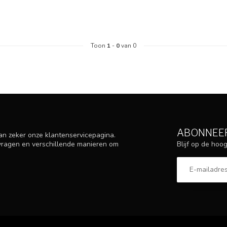
Toon
1
-
0
van 0
ABONNEER
an zeker onze klantenservicepagina.
Blijf op de ho
 vragen en verschillende manieren om