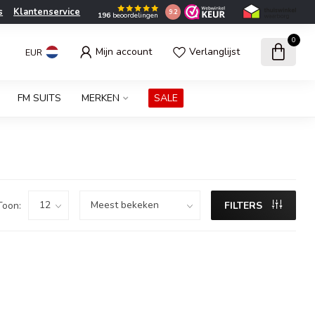
s
Klantenservice
9.2
196
beoordelingen
0
Mijn account
Verlanglijst
EUR
FM SUITS
MERKEN
SALE
Toon:
FILTERS