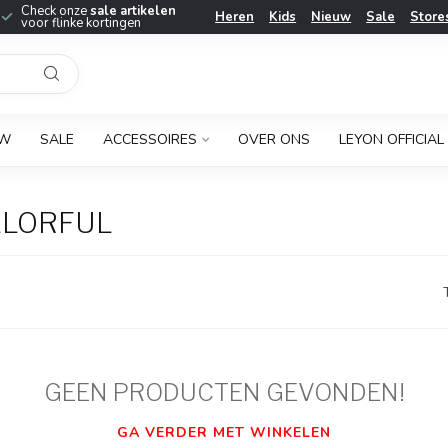
Check onze
sale artikelen
Heren
Kids
Nieuw
Sale
Store
voor flinke kortingen
UW
SALE
ACCESSOIRES
OVER ONS
LEYON OFFICIAL
LLORFUL
GEEN PRODUCTEN GEVONDEN!
GA VERDER MET WINKELEN