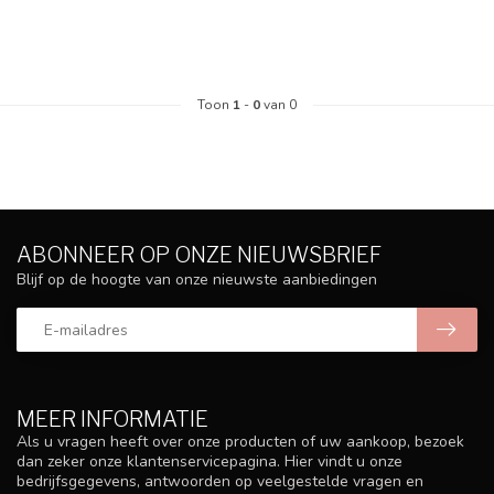
Toon
1
-
0
van 0
ABONNEER OP ONZE NIEUWSBRIEF
Blijf op de hoogte van onze nieuwste aanbiedingen
MEER INFORMATIE
Als u vragen heeft over onze producten of uw aankoop, bezoek
dan zeker onze klantenservicepagina. Hier vindt u onze
bedrijfsgegevens, antwoorden op veelgestelde vragen en