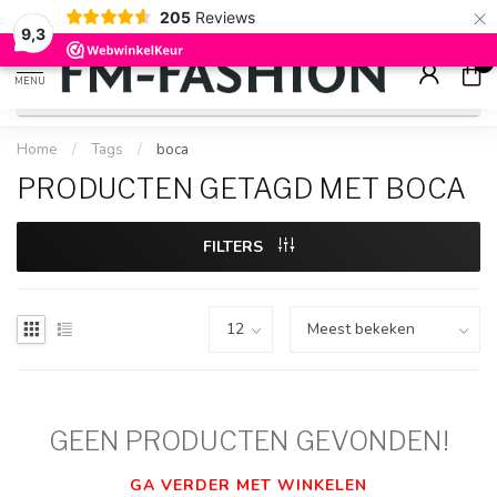
×
205
Reviews
Check onze
sale artikelen
voor flinke kortingen
9.2
9,3
0
MENU
Home
/
Tags
/
boca
PRODUCTEN GETAGD MET BOCA
FILTERS
GEEN PRODUCTEN GEVONDEN!
GA VERDER MET WINKELEN