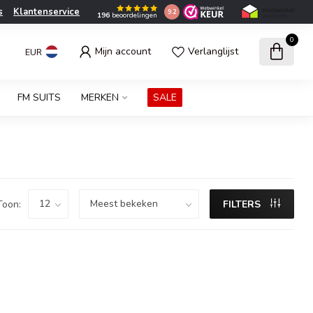
s
Klantenservice
9.2
196
beoordelingen
0
Mijn account
Verlanglijst
EUR
FM SUITS
MERKEN
SALE
Toon:
FILTERS