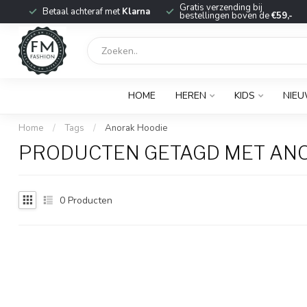
r
Gratis verzending bij
Betaal achteraf met
Klarna
bestellingen boven de
€59,-
HOME
HEREN
KIDS
NIE
Home
/
Tags
/
Anorak Hoodie
PRODUCTEN GETAGD MET AN
0
Producten