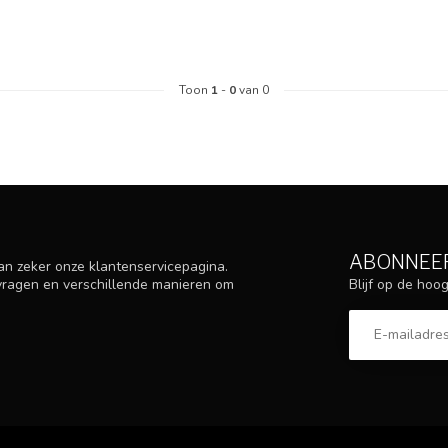
Toon
1
-
0
van 0
ABONNEER
an zeker onze klantenservicepagina.
Blijf op de ho
 vragen en verschillende manieren om