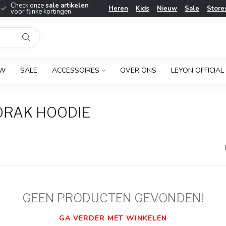
Check onze
sale artikelen
Heren
Kids
Nieuw
Sale
Store
voor flinke kortingen
UW
SALE
ACCESSOIRES
OVER ONS
LEYON OFFICIAL
ORAK HOODIE
GEEN PRODUCTEN GEVONDEN!
GA VERDER MET WINKELEN