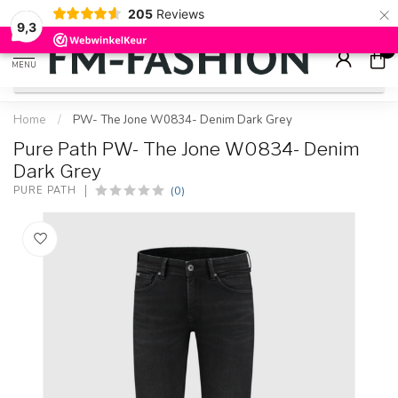
×
205
Reviews
Check onze
sale artikelen
voor flinke kortingen
9.2
9,3
0
MENU
Home
/
PW- The Jone W0834- Denim Dark Grey
Pure Path PW- The Jone W0834- Denim
Dark Grey
(0)
PURE PATH