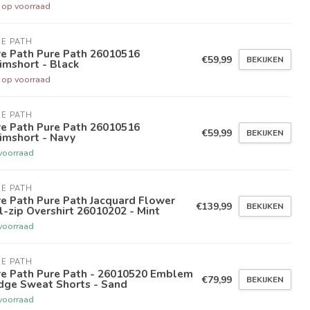
t op voorraad
E PATH
re Path Pure Path 26010516
€59,99
BEKIJKEN
imshort - Black
t op voorraad
E PATH
re Path Pure Path 26010516
€59,99
BEKIJKEN
imshort - Navy
voorraad
E PATH
e Path Pure Path Jacquard Flower
€139,99
BEKIJKEN
l-zip Overshirt 26010202 - Mint
voorraad
E PATH
re Path Pure Path - 26010520 Emblem
€79,99
BEKIJKEN
dge Sweat Shorts - Sand
voorraad