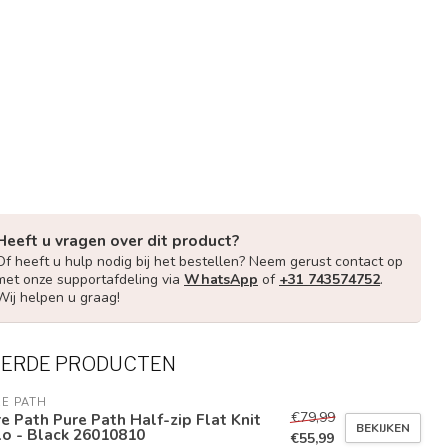
Heeft u vragen over dit product?
Of heeft u hulp nodig bij het bestellen? Neem gerust contact op
met onze supportafdeling via
WhatsApp
of
+31 743574752
.
Wij helpen u graag!
EERDE PRODUCTEN
E PATH
€79,99
e Path Pure Path Half-zip Flat Knit
BEKIJKEN
lo - Black 26010810
€55,99