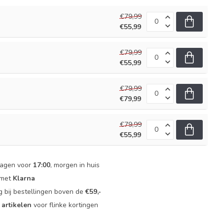
€79,99
€55,99
€79,99
€55,99
€79,99
€79,99
€79,99
€55,99
dagen voor
17:00
, morgen in huis
 met
Klarna
g bij bestellingen boven de
€59,-
 artikelen
voor flinke kortingen