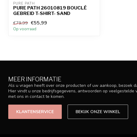
PURE PATH
PURE PATH 26010819 BOUCLÉ
GEBREID T-SHIRT- SAND
€55,99
€79,99
Op voorraad
MEER INFORMATIE
Als u vragen heeft over onze producten of uw aankoop, bezoek d
Hier vindt u onze bedrijfsgegevens, antwoorden op veelgestelde
met ons in contact te komen.
KLANTENSERVICE
BEKIJK ONZE WINKEL