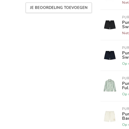
Nie
JE BEOORDELING TOEVOEGEN
PUR
Pu
Sw
Nie
PUR
Pu
Sw
Op 
PUR
Pur
Ful
Op 
PUR
Pu
Ba
Op 