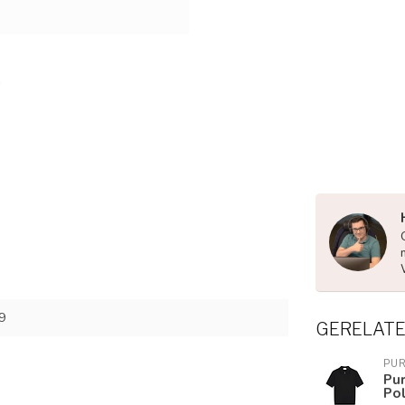
9
GERELAT
PUR
Pur
Po