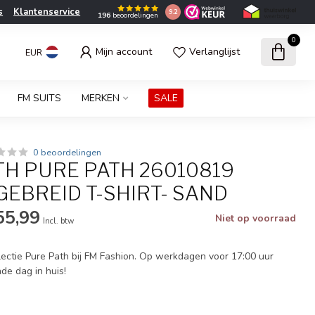
s
Klantenservice
9.2
196
beoordelingen
0
Mijn account
Verlanglijst
EUR
FM SUITS
MERKEN
SALE
0 beoordelingen
TH PURE PATH 26010819
EBREID T-SHIRT- SAND
55,99
Niet op voorraad
Incl. btw
ectie Pure Path bij FM Fashion. Op werkdagen voor 17:00 uur
nde dag in huis!