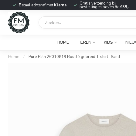
r
Gratis verzending bij
Betaal achteraf met
Klarna
bestellingen boven de
€59,-
HOME
HEREN
KIDS
NIE
Home
/
Pure Path 26010819 Bouclé gebreid T-shirt- Sand