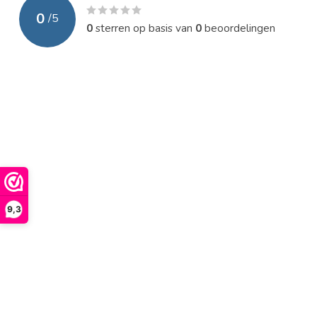
0
/
5
0
sterren op basis van
0
beoordelingen
9,3