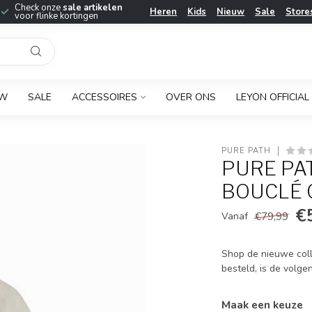
Check onze
sale artikelen
Heren
Kids
Nieuw
Sale
Store
voor flinke kortingen
UW
SALE
ACCESSOIRES
OVER ONS
LEYON OFFICIAL
PURE PATH
PURE PA
BOUCLÉ G
€
€79,99
Vanaf
Shop de nieuwe coll
besteld, is de volge
Maak een keuze