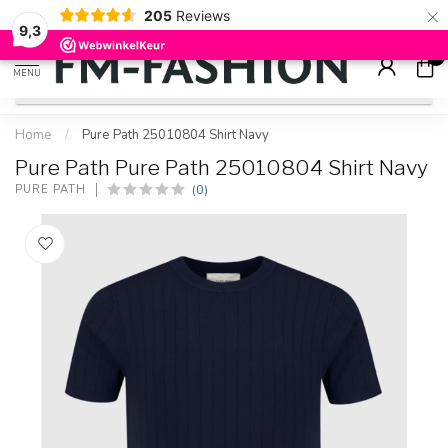
×
205
Reviews
Check onze
sale artikelen
voor flinke kortingen
9.2
9,3
0
MENU
Home
/
Pure Path 25010804 Shirt Navy
Pure Path Pure Path 25010804 Shirt Navy
(0)
PURE PATH