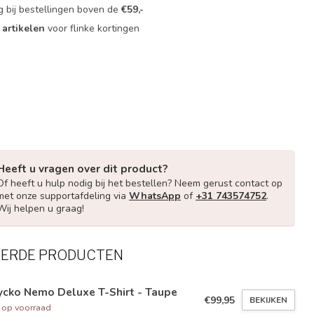
g bij bestellingen boven de
€59,-
 artikelen
voor flinke kortingen
Heeft u vragen over dit product?
Of heeft u hulp nodig bij het bestellen? Neem gerust contact op
met onze supportafdeling via
WhatsApp
of
+31 743574752
.
Wij helpen u graag!
EERDE PRODUCTEN
ycko Nemo Deluxe T-Shirt - Taupe
€99,95
BEKIJKEN
t op voorraad