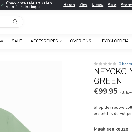
Check onze
sale artikelen
Heren
Kids
Nieuw
Sale
Store
voor flinke kortingen
UW
SALE
ACCESSOIRES
OVER ONS
LEYON OFFICIAL
0 beoo
NEYCKO 
GREEN
€99,95
Incl. btw
Shop de nieuwe coll
besteld, is de volge
Maak een keuze