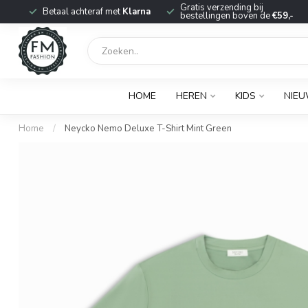
r
Gratis verzending bij
Betaal achteraf met
Klarna
bestellingen boven de
€59,-
HOME
HEREN
KIDS
NIE
Home
/
Neycko Nemo Deluxe T-Shirt Mint Green