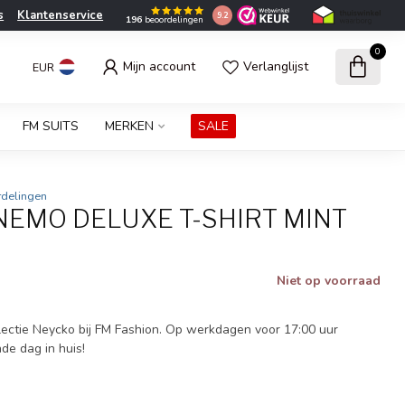
s
Klantenservice
9.2
196
beoordelingen
0
Mijn account
Verlanglijst
EUR
FM SUITS
MERKEN
SALE
rdelingen
NEMO DELUXE T-SHIRT MINT
Niet op voorraad
ectie Neycko bij FM Fashion. Op werkdagen voor 17:00 uur
nde dag in huis!