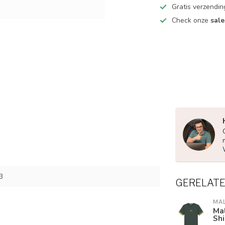
Gratis verzendin
Check onze
sale
3
GERELAT
MA
Mal
Shi