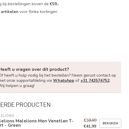
g bij bestellingen boven de
€59,-
 artikelen
voor flinke kortingen
Heeft u vragen over dit product?
Of heeft u hulp nodig bij het bestellen? Neem gerust contact op
met onze supportafdeling via
WhatsApp
of
+31 743574752
.
Wij helpen u graag!
EERDE PRODUCTEN
LELIONS
€59,99
elions Malelions Men Venetlan T-
BEKIJKEN
rt - Green
€41,99