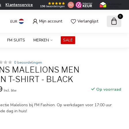
s
Klantenservice
9.2
196
beoordelingen
0
Mijn account
Verlanglijst
EUR
FM SUITS
MERKEN
SALE
0 beoordelingen
NS MALELIONS MEN
 T-SHIRT - BLACK
9
Op voorraad
Incl. btw
ectie Malelions bij FM Fashion. Op werkdagen voor 17:00 uur
nde dag in huis!