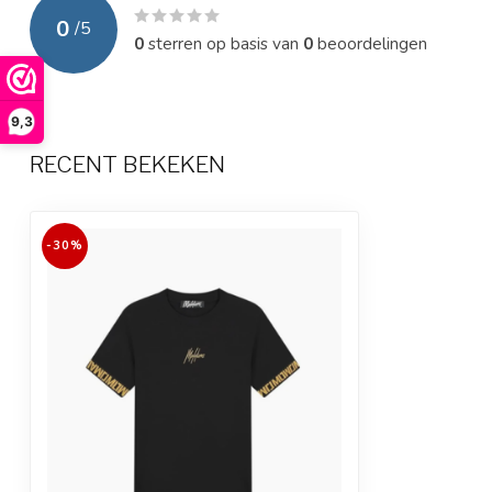
0
/
5
0
sterren op basis van
0
beoordelingen
9,3
RECENT BEKEKEN
-30%