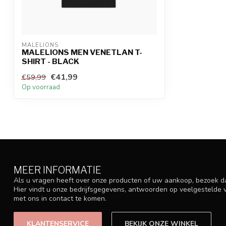
MALELIONS
MALELIONS MEN VENETLAN T-
SHIRT - BLACK
€41,99
€59,99
Op voorraad
MEER INFORMATIE
Als u vragen heeft over onze producten of uw aankoop, bezoek d
Hier vindt u onze bedrijfsgegevens, antwoorden op veelgestelde
met ons in contact te komen.
KLANTENSERVICE
BEKIJK ONZE WINKEL