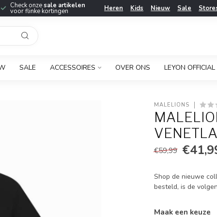
Check onze
sale artikelen
Heren
Kids
Nieuw
Sale
Store
voor flinke kortingen
UW
SALE
ACCESSOIRES
OVER ONS
LEYON OFFICIAL
MALELIONS
MALELIO
VENETLAN
€41,9
€59,99
Shop de nieuwe coll
besteld, is de volge
Maak een keuze