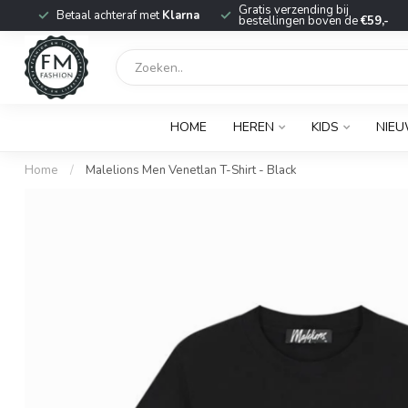
r
Gratis verzending bij
Betaal achteraf met
Klarna
bestellingen boven de
€59,-
HOME
HEREN
KIDS
NIE
Home
/
Malelions Men Venetlan T-Shirt - Black