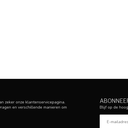
ABONNEER
an zeker onze klantenservicepagina.
Blijf op de ho
 vragen en verschillende manieren om