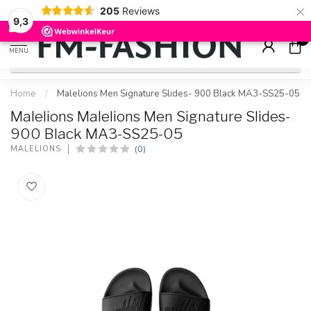
×
205
Reviews
Check onze
sale artikelen
voor flinke kortingen
9.2
9,3
0
MENU
Home
/
Malelions Men Signature Slides- 900 Black MA3-SS25-05
Malelions Malelions Men Signature Slides-
900 Black MA3-SS25-05
(0)
MALELIONS