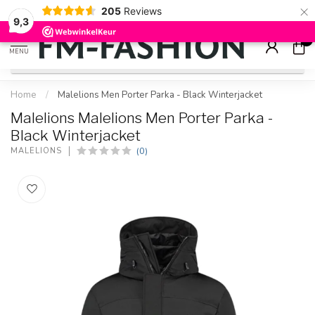
×
205
Reviews
Check onze
sale artikelen
voor flinke kortingen
9.2
9,3
0
MENU
Home
/
Malelions Men Porter Parka - Black Winterjacket
Malelions Malelions Men Porter Parka -
Black Winterjacket
(0)
MALELIONS