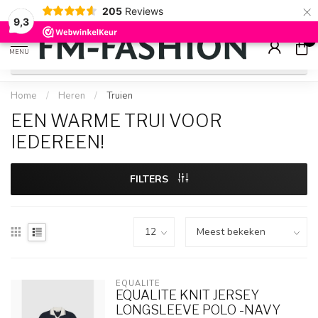
×
205
Reviews
Check onze
sale artikelen
voor flinke kortingen
9.2
9,3
0
MENU
Home
/
Heren
/
Truien
EEN WARME TRUI VOOR
IEDEREEN!
FILTERS
EQUALITÉ
EQUALITE KNIT JERSEY
LONGSLEEVE POLO -NAVY