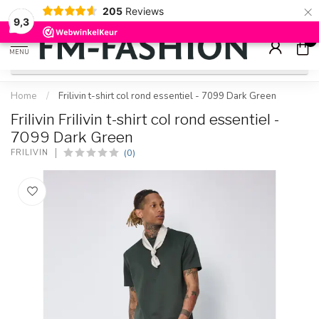
×
205
Reviews
Check onze
sale artikelen
voor flinke kortingen
9.2
9,3
0
MENU
Home
/
Frilivin t-shirt col rond essentiel - 7099 Dark Green
Frilivin Frilivin t-shirt col rond essentiel -
7099 Dark Green
(0)
FRILIVIN