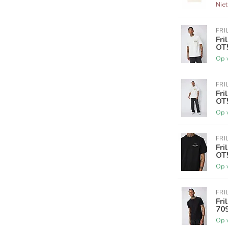
Nie
FRI
Fri
OT
Op 
FRI
Fri
OT
Op 
FRI
Fri
OT
Op 
FRI
Fri
70
Op 