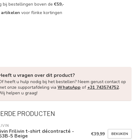
g bij bestellingen boven de
€59,-
 artikelen
voor flinke kortingen
Heeft u vragen over dit product?
Of heeft u hulp nodig bij het bestellen? Neem gerust contact op
met onze supportafdeling via
WhatsApp
of
+31 743574752
.
Wij helpen u graag!
EERDE PRODUCTEN
LIVIN
livin Frilivin t-shirt décontracté -
€39,99
BEKIJKEN
53B-5 Beige