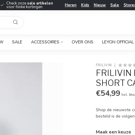
Check onze
sale artikelen
Heren
Kids
Nieuw
Sale
Store
voor flinke kortingen
UW
SALE
ACCESSOIRES
OVER ONS
LEYON OFFICIAL
FRILIVIN
FRILIVIN
SHORT CA
€54,99
Incl. btw
Shop de nieuwste col
besteld is de volgen
Maak een keuze