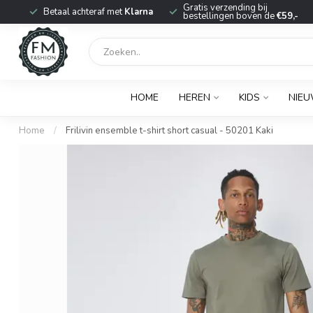
r
Gratis verzending bij
Betaal achteraf met
Klarna
bestellingen boven de
€59,-
HOME
HEREN
KIDS
NIE
Home
/
Frilivin ensemble t-shirt short casual - 50201 Kaki