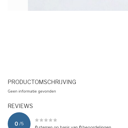
PRODUCTOMSCHRIJVING
Geen informatie gevonden
REVIEWS
0
/
5
0
sterren op basis van
0
beoordelingen