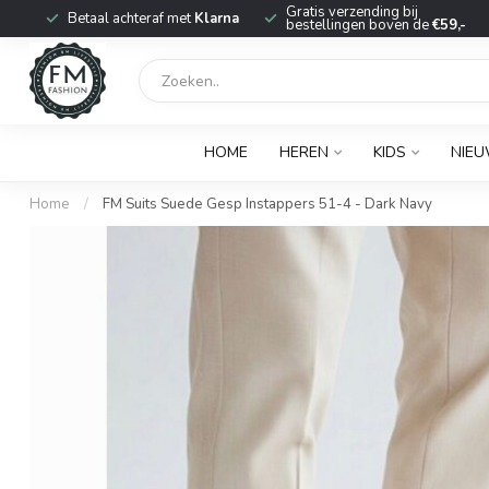
r
Gratis verzending bij
Betaal achteraf met
Klarna
bestellingen boven de
€59,-
HOME
HEREN
KIDS
NIE
Home
/
FM Suits Suede Gesp Instappers 51-4 - Dark Navy