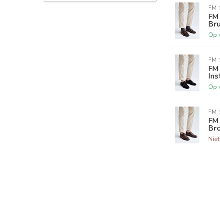
FM 
FM 
Bru
Op 
FM 
FM
Ins
Op 
FM 
FM
Br
Nie