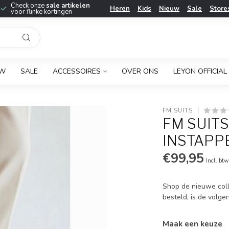
Check onze
sale artikelen
Heren
Kids
Nieuw
Sale
Store
voor flinke kortingen
UW
SALE
ACCESSOIRES
OVER ONS
LEYON OFFICIAL
FM SUITS
FM SUITS
INSTAPPE
€99,95
Incl. btw
Shop de nieuwe coll
besteld, is de volge
Maak een keuze