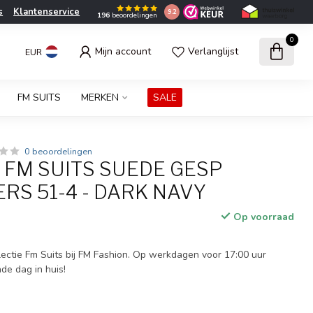
s
Klantenservice
9.2
196
beoordelingen
0
Mijn account
Verlanglijst
EUR
FM SUITS
MERKEN
SALE
0 beoordelingen
 FM SUITS SUEDE GESP
RS 51-4 - DARK NAVY
Op voorraad
ectie Fm Suits bij FM Fashion. Op werkdagen voor 17:00 uur
nde dag in huis!