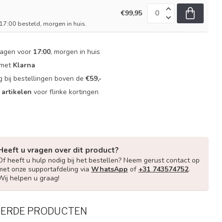
€99,95
7:00 besteld, morgen in huis.
dagen voor
17:00
, morgen in huis
 met
Klarna
g bij bestellingen boven de
€59,-
 artikelen
voor flinke kortingen
Heeft u vragen over dit product?
Of heeft u hulp nodig bij het bestellen? Neem gerust contact op
met onze supportafdeling via
WhatsApp
of
+31 743574752
.
Wij helpen u graag!
EERDE PRODUCTEN