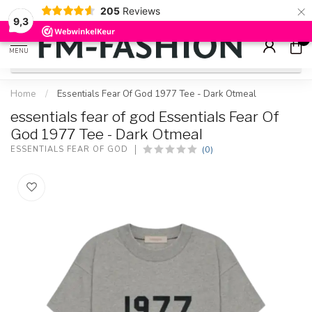
×
205
Reviews
Check onze
sale artikelen
voor flinke kortingen
9.2
9,3
0
MENU
Home
/
Essentials Fear Of God 1977 Tee - Dark Otmeal
essentials fear of god Essentials Fear Of
God 1977 Tee - Dark Otmeal
(0)
ESSENTIALS FEAR OF GOD