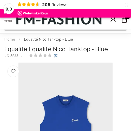
×
205
Reviews
Check onze
sale artikelen
voor flinke kortingen
9.2
9,3
0
MENU
Home
/
Equalité Nico Tanktop - Blue
Equalité Equalité Nico Tanktop - Blue
(0)
EQUALITÉ