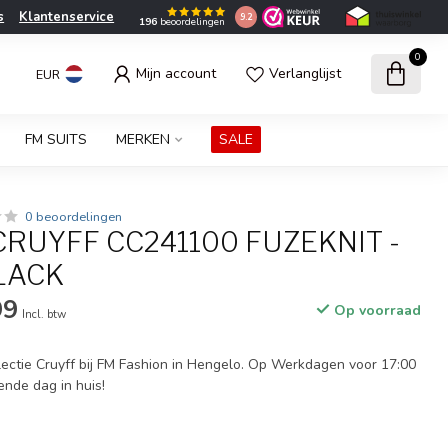
s
Klantenservice
9.2
196
beoordelingen
0
Mijn account
Verlanglijst
EUR
FM SUITS
MERKEN
SALE
0 beoordelingen
RUYFF CC241100 FUZEKNIT -
LACK
99
Op voorraad
Incl. btw
ectie Cruyff bij FM Fashion in Hengelo. Op Werkdagen voor 17:00
ende dag in huis!