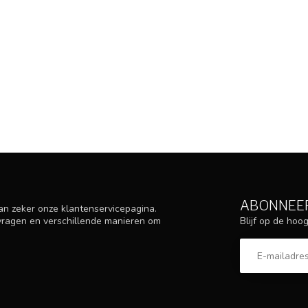
ABONNEER
an zeker onze klantenservicepagina.
Blijf op de ho
 vragen en verschillende manieren om