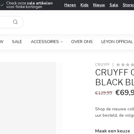
Check onze
sale artikelen
Heren
Kids
Nieuw
Sale
Store
voor flinke kortingen
UW
SALE
ACCESSOIRES
OVER ONS
LEYON OFFICIAL
CRUYFF
CRUYFF C
BLACK B
€69,
€129,99
Shop de nieuwe coll
uur besteld, de volg
Maak een keuze