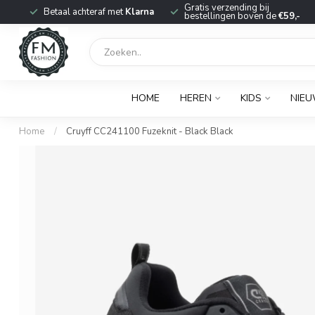
r
Gratis verzending bij
Betaal achteraf met
Klarna
bestellingen boven de
€59,-
HOME
HEREN
KIDS
NIE
Home
/
Cruyff CC241100 Fuzeknit - Black Black