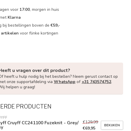
dagen voor
17:00
, morgen in huis
 met
Klarna
g bij bestellingen boven de
€59,-
 artikelen
voor flinke kortingen
Heeft u vragen over dit product?
Of heeft u hulp nodig bij het bestellen? Neem gerust contact op
met onze supportafdeling via
WhatsApp
of
+31 743574752
.
Wij helpen u graag!
EERDE PRODUCTEN
UYFF
€129,99
yff Cruyff CC241100 Fuzeknit - Grey/
BEKIJKEN
ey
€69,95