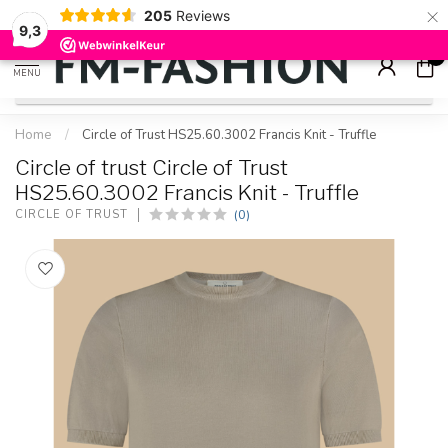
×
205
Reviews
Check onze
sale artikelen
voor flinke kortingen
9.2
9,3
0
MENU
Home
/
Circle of Trust HS25.60.3002 Francis Knit - Truffle
Circle of trust Circle of Trust
HS25.60.3002 Francis Knit - Truffle
(0)
CIRCLE OF TRUST